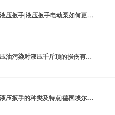
液压扳手|进口液压扳手|液压扳手电动泵如何更换 密封件|埃尔
液压千斤顶|液压油污染对液压千斤顶的损伤有哪些？—埃尔森a.
液压扳手|进口液压扳手的种类及特点|德国埃尔森a.sen
湖北省武汉市光谷大道当代光谷梦工场2栋
services@asenfs.com