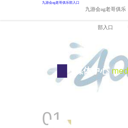
九游会ag老哥俱乐部入口
进口液压扳手-九游会ag老哥俱乐部入口
九游会ag老哥俱乐
swiper.min.js
部入口
智
螺
液
媒体中心
med
电
气
01
手