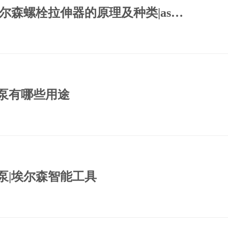
压拉马
螺栓拉伸器|埃尔森螺栓拉伸器的原理及种类|as埃尔森
兰分离器
母破切器
泵有哪些用途
动扳手
配件
级螺栓、螺母
松垫圈
泵|埃尔森智能工具