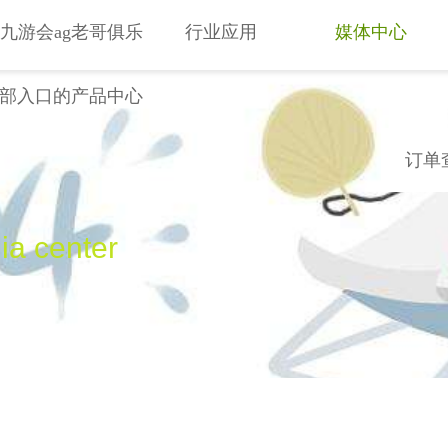
九游会ag老哥俱乐
行业应用
媒体中心
部入口的产品中心
能泵
液压扳手
化工
电力
船舶
视频新闻
栓拉伸器
制造业
矿业
公司动态
订单
压千斤顶
铁路，桥梁
钢铁
ia center
动液压泵
其他行业
动液压泵
动液压泵