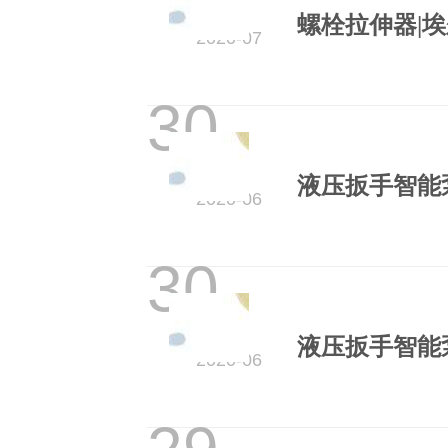
液
2020-07
法
30
螺
液压扳手智能
电
2020-06
超
30
防
液压扳手智能
2020-06