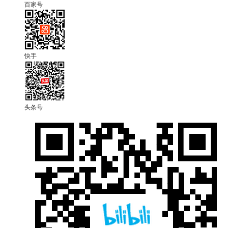
百家号
快手
头条号